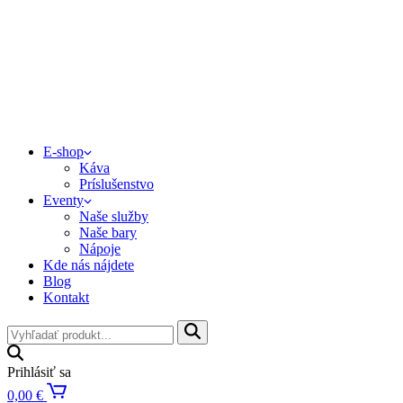
E-shop
Káva
Príslušenstvo
Eventy
Naše služby
Naše bary
Nápoje
Kde nás nájdete
Blog
Kontakt
Prihlásiť sa
0,00
€