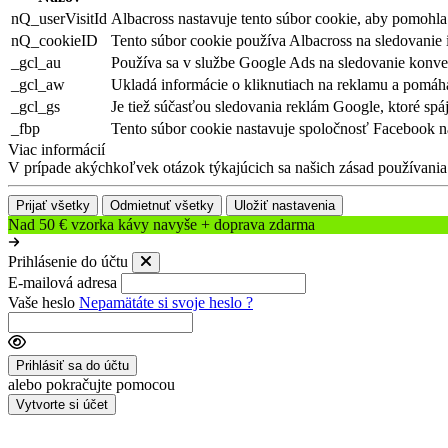
nQ_userVisitId
Albacross nastavuje tento súbor cookie, aby pomohla 
nQ_cookieID
Tento súbor cookie používa Albacross na sledovanie i
_gcl_au
Používa sa v službe Google Ads na sledovanie konver
_gcl_aw
Ukladá informácie o kliknutiach na reklamu a pomáh
_gcl_gs
Je tiež súčasťou sledovania reklám Google, ktoré spá
_fbp
Tento súbor cookie nastavuje spoločnosť Facebook na
Viac informácií
V prípade akýchkoľvek otázok týkajúcich sa našich zásad používania 
Prijať všetky
Odmietnuť všetky
Uložiť nastavenia
Nad 50 € vzorka kávy navyše + doprava zdarma
Prihlásenie do účtu
E-mailová adresa
Vaše heslo
Nepamätáte si svoje heslo ?
Prihlásiť sa do účtu
alebo pokračujte pomocou
Vytvorte si účet