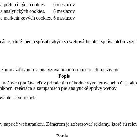
sa preferečných cookies.
6 mesiacov
a analytických cookies.
6 mesiacov
sa marketingových cookies.
6 mesiacov
cie, ktoré menia spôsob, akým sa webová lokalita správa alebo vyzerá
 zhromažďovaním a analyzovaním informácií o ich používaní.
Popis
edinečných používateľov priradením náhodne vygenerovaného čísla ako i
níkoch, reláciách a kampaniach pre analytické správy webov.
anie stavu relácie.
v naprieč webstránkou. Zámerom je zobrazovať reklamy, ktoré sú relev
Popis