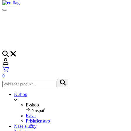
0
E-shop
E-shop
Naspäť
Káva
Príslušenstvo
Naše služby