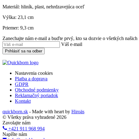
Materiál: hliník, plast, nehrdzavejúca oceľ
Výška: 23,1 cm
Priemer: 9,3 cm
Zanechajte nám e-mail a buďte prvý, kto sa dozvie o všetkých našich
Váš e-mail
Prihlásiť sa na odber
Nastavenia cookies
Platba a doprava
GDPR
Obchodné podmienky
Reklamačný poriadok
Kontakt
quickborn.sk
- Made with heart by
Hiroäs
© Všetky práva vyhradené 2026
Zavolajte nám
+421 911 968 994
Napíšte nám