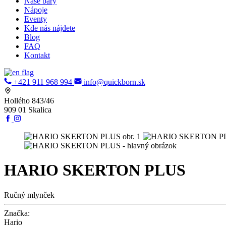
Naše bary
Nápoje
Eventy
Kde nás nájdete
Blog
FAQ
Kontakt
+421 911 968 994
info@quickborn.sk
Hollého 843/46
909 01 Skalica
HARIO SKERTON PLUS
Ručný mlynček
Značka:
Hario