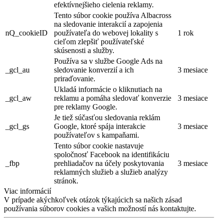
efektívnejšieho cielenia reklamy.
Tento súbor cookie používa Albacross
na sledovanie interakcií a zapojenia
nQ_cookieID
používateľa do webovej lokality s
1 rok
cieľom zlepšiť používateľské
skúsenosti a služby.
Používa sa v službe Google Ads na
_gcl_au
sledovanie konverzií a ich
3 mesiace
priraďovanie.
Ukladá informácie o kliknutiach na
_gcl_aw
reklamu a pomáha sledovať konverzie
3 mesiace
pre reklamy Google.
Je tiež súčasťou sledovania reklám
_gcl_gs
Google, ktoré spája interakcie
3 mesiace
používateľov s kampaňami.
Tento súbor cookie nastavuje
spoločnosť Facebook na identifikáciu
_fbp
prehliadačov na účely poskytovania
3 mesiace
reklamných služieb a služieb analýzy
stránok.
Viac informácií
V prípade akýchkoľvek otázok týkajúcich sa našich zásad
používania súborov cookies a vašich možností nás kontaktujte.