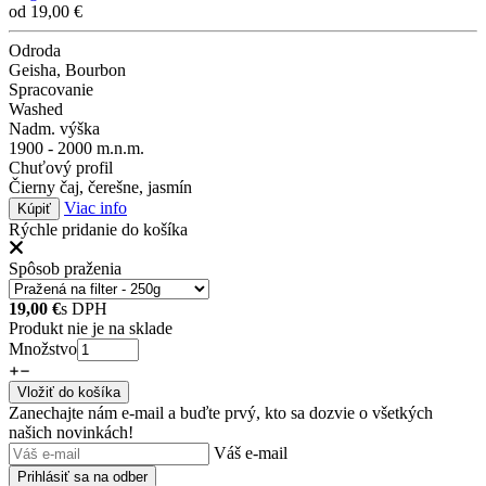
od
19,00
€
Odroda
Geisha, Bourbon
Spracovanie
Washed
Nadm. výška
1900 - 2000 m.n.m.
Chuťový profil
Čierny čaj, čerešne, jasmín
Viac info
Kúpiť
Rýchle pridanie do košíka
Spôsob praženia
19,00
€
s DPH
Produkt nie je na sklade
Množstvo
Vložiť do košíka
Zanechajte nám e-mail a buďte prvý, kto sa dozvie o všetkých
našich novinkách!
Váš e-mail
Prihlásiť sa na odber