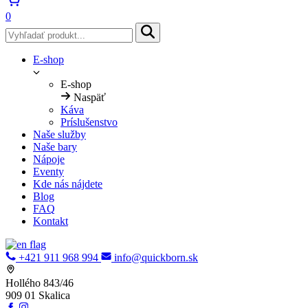
0
E-shop
E-shop
Naspäť
Káva
Príslušenstvo
Naše služby
Naše bary
Nápoje
Eventy
Kde nás nájdete
Blog
FAQ
Kontakt
+421 911 968 994
info@quickborn.sk
Hollého 843/46
909 01 Skalica