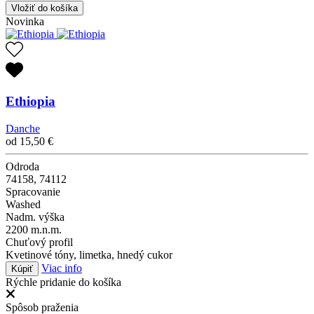
Vložiť do košíka
Novinka
Ethiopia
Danche
od
15,50
€
Odroda
74158, 74112
Spracovanie
Washed
Nadm. výška
2200 m.n.m.
Chuťový profil
Kvetinové tóny, limetka, hnedý cukor
Viac info
Kúpiť
Rýchle pridanie do košíka
Spôsob praženia