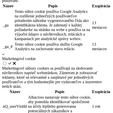
používaní.
Názov
Popis
Exspirácia
Tento súbor cookie používa Google Analytics
na rozlíšenie jedinečných používateľov
priradením náhodne vygenerovaného čísla ako
13
_ga
identifikátora klienta. Je zahrnutý v každej
mesiacov
požiadavke na stránku na webe a používa sa na
výpočet údajov o návštevníkoch, reláciách a
kampaniach pre analytické správy webov.
Tento súbor cookie používa služba Google
13
_ga_#
Analytics na zachovanie stavu relácie.
mesiacov
Marketingové cookie
Marketingové súbory cookies sa používajú na sledovanie
návštevníkov naprieč webstránkou. Zámerom je zobrazovať
reklamy, ktoré sú relevantné a zaujímavé pre jednotlivých
používateľov a tým hodnotnejšie pre vydavateľov a inzerentov
tretích strán.
Názov
Popis
Exspirácia
Albacross nastavuje tento súbor cookie,
aby pomohla identifikovať spoločnosti
nQ_userVisitId
na účely lepšieho generovania
1 rok
potenciálnych zákazníkov a