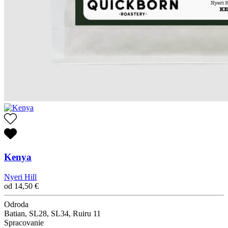
Kenya
Nyeri Hill
od
14,50
€
Odroda
Batian, SL28, SL34, Ruiru 11
Spracovanie